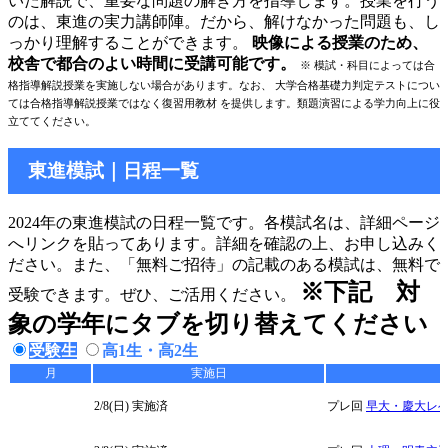
いた解説で、重要な問題の解き方を指導します。授業を行う
のは、東進の実力講師陣。だから、解けなかった問題も、し
っかり理解することができます。
映像による授業のため、
校舎で都合のよい時間に受講可能です。
※ 模試・科目によっては合
格指導解説授業を実施しない場合があります。なお、 大学合格基礎力判定テストについ
ては合格指導解説授業ではなく復習用教材 を提供します。類題演習による学力向上に役
立ててください。
東進模試｜日程一覧
2024年の東進模試の日程一覧です。各模試名は、詳細ページ
へリンクを貼ってあります。詳細を確認の上、お申し込みく
ださい。また、「無料ご招待」の記載のある模試は、無料で
※下記 対
受験できます。ぜひ、ご活用ください。
象の学年にタブを切り替えてください
受験生
高1生・高2生
月
実施日
2/8(日)
実施済
プレ回
早大・慶大レ