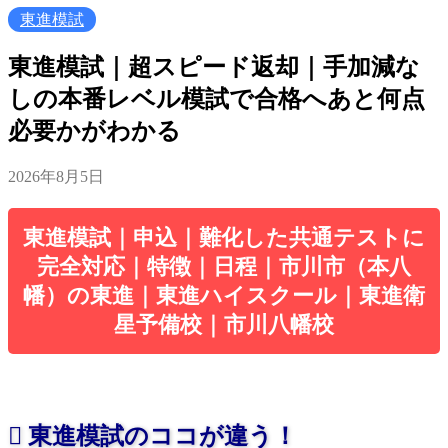
東進模試
東進模試｜超スピード返却｜手加減な
しの本番レベル模試で合格へあと何点
必要かがわかる
2026年8月5日
東進模試｜申込｜難化した共通テストに
完全対応｜特徴｜日程｜市川市（本八
幡）の東進｜東進ハイスクール｜東進衛
星予備校｜市川八幡校
東進模試のココが違う！