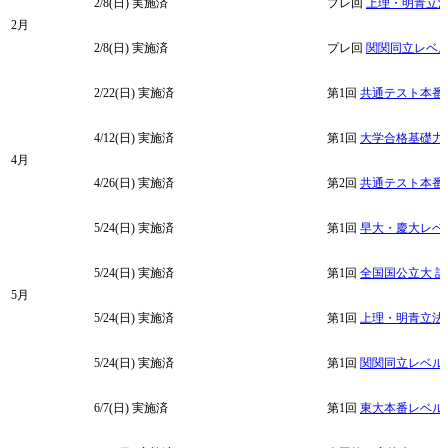
2/8(日)
実施済
プレ回
上理・明青立
2月
2/8(日)
実施済
プレ回
関関同立レベ
2/22(日)
実施済
第1回
共通テスト本番
4/12(日)
実施済
第1回
大学合格基礎力
4月
4/26(日)
実施済
第2回
共通テスト本番
5/24(日)
実施済
第1回
早大・慶大レベ
5/24(日)
実施済
第1回
全国国公立大 
5月
5/24(日)
実施済
第1回
上理・明青立法
5/24(日)
実施済
第1回
関関同立レベル
6/7(日)
実施済
第1回
東大本番レベル