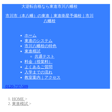
大逆転合格なら東進市川八幡校
市川市（本八幡）の東進｜東進衛星予備校｜市川
八幡校
ホーム
東進のシステム
市川八幡校の特色
東進模試
共通テスト
料金（授業料）
よくあるご質問
入学までの流れ
教室案内｜アクセス
0120-737-509
HOME
>
東進模試
>