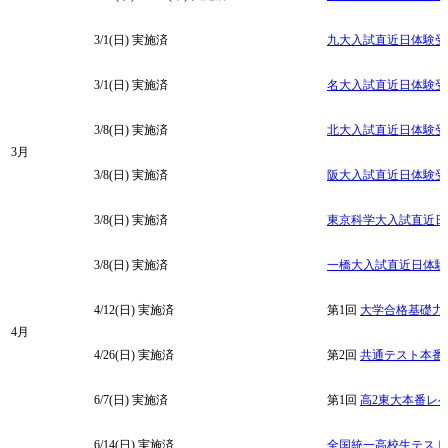
3/1(日)
実施済
九大入試直近日体験受
3/1(日)
実施済
名大入試直近日体験受
3/8(日)
実施済
北大入試直近日体験受
3月
3/8(日)
実施済
阪大入試直近日体験受
3/8(日)
実施済
東京科学大入試直近日
3/8(日)
実施済
一橋大入試直近日体験
4/12(日)
実施済
第1回
大学合格基礎力
4月
4/26(日)
実施済
第2回
共通テスト本番
6/7(日)
実施済
第1回
高2東大本番レ
6/14(日)
実施済
全国統一高校生テスト