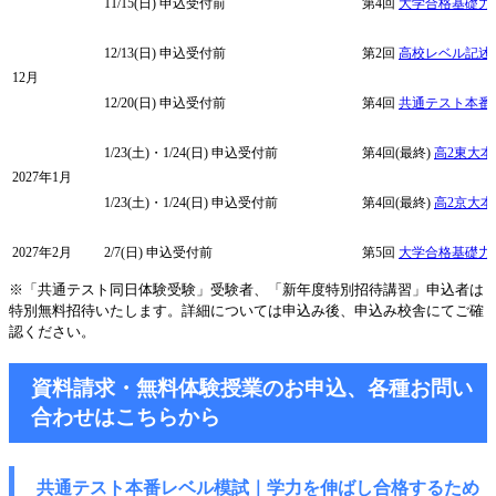
11/15(日)
申込受付前
第4回
大学合格基礎力
12/13(日)
申込受付前
第2回
高校レベル記述模試
12月
12/20(日)
申込受付前
第4回
共通テスト本番
1/23(土)・1/24(日)
申込受付前
第4回(最終)
高2東大
2027年1月
1/23(土)・1/24(日)
申込受付前
第4回(最終)
高2京大
2027年2月
2/7(日)
申込受付前
第5回
大学合格基礎力
※「共通テスト同日体験受験」受験者、「新年度特別招待講習」申込者は
特別無料招待いたします。詳細については申込み後、申込み校舎にてご確
認ください。
資料請求・無料体験授業のお申込、各種お問い
合わせはこちらから
共通テスト本番レベル模試｜学力を伸ばし
合格するため