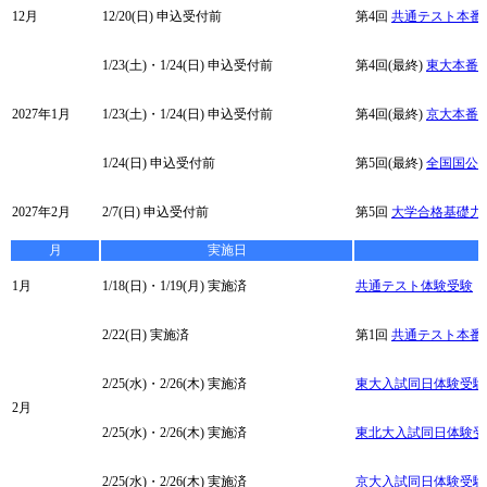
12月
12/20(日)
申込受付前
第4回
共通テスト本番
1/23(土)・1/24(日)
申込受付前
第4回(最終)
東大本番
2027年1月
1/23(土)・1/24(日)
申込受付前
第4回(最終)
京大本番
1/24(日)
申込受付前
第5回(最終)
全国国公立
2027年2月
2/7(日)
申込受付前
第5回
大学合格基礎力
月
実施日
1月
1/18(日)・1/19(月)
実施済
共通テスト体験受験
2/22(日)
実施済
第1回
共通テスト本番
2/25(水)・2/26(木)
実施済
東大入試同日体験受験
2月
2/25(水)・2/26(木)
実施済
東北大入試同日体験受
2/25(水)・2/26(木)
実施済
京大入試同日体験受験