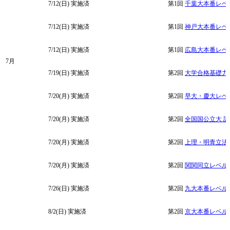
7/12(日)
実施済
第1回
千葉大本番レベ
7/12(日)
実施済
第1回
神戸大本番レベ
7/12(日)
実施済
第1回
広島大本番レベ
7月
7/19(日)
実施済
第2回
大学合格基礎力
7/20(月)
実施済
第2回
早大・慶大レベ
7/20(月)
実施済
第2回
全国国公立大 
7/20(月)
実施済
第2回
上理・明青立法
7/20(月)
実施済
第2回
関関同立レベル
7/26(日)
実施済
第2回
九大本番レベル
8/2(日)
実施済
第2回
京大本番レベル