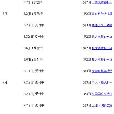
8/2(日)
実施済
第2回
一橋大本番レベ
8月
8/2(日)
実施済
第2回
東京科学大本番
8/23(日) 受付中
第3回
共通テスト本番
8/30(日)
受付中
第2回
東大本番レベル
9/6(日) 受付中
第2回
名大本番レベル
9/6(日) 受付中
第2回
阪大本番レベル
9/13(日) 受付中
第3回
大学合格基礎力
9月
9/20(日) 受付中
第3回
早大・慶大レベ
9/20(日) 受付中
第3回
全国国公立大 
9/20(日) 受付中
第3回
上理・明青立法