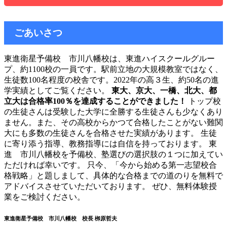
ごあいさつ
東進衛星予備校 市川八幡校は、東進ハイスクールグルー
プ、約1100校の一員です。駅前立地の大規模教室ではなく、
生徒数100名程度の校舎です。2022年の高３生、約50名の進
学実績としてご覧ください。
東大、京大、一橋、北大、都
立大は合格率100％を達成することができました！
トップ校
の生徒さんは受験した大学に全勝する生徒さんも少なくあり
ません。また、その高校からかつて合格したことがない難関
大にも多数の生徒さんを合格させた実績があります。 生徒
に寄り添う指導、教務指導には自信を持っております。 東
進 市川八幡校を予備校、塾選びの選択肢の１つに加えてい
ただければ幸いです。 只今、「今から始める第一志望校合
格戦略」と題しまして、具体的な合格までの道のりを無料で
アドバイスさせていただいております。 ぜひ、無料体験授
業をご検討ください。
東進衛星予備校 市川八幡校 校長 栁原哲夫