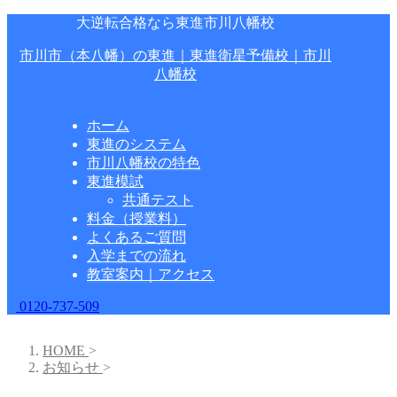
大逆転合格なら東進市川八幡校
市川市（本八幡）の東進｜東進衛星予備校｜市川
八幡校
ホーム
東進のシステム
市川八幡校の特色
東進模試
共通テスト
料金（授業料）
よくあるご質問
入学までの流れ
教室案内｜アクセス
0120-737-509
HOME
>
お知らせ
>