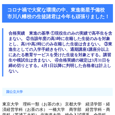
コロナ禍で大変な環境の中、東進衛星予備校
市川八幡校の生徒諸君は今年も頑張りました！
合格実績 東進の基準
①現役生のみの実績で高卒生を含
まない。
②当該年度の高3時に在籍した生徒のみを対象
とし、高1や高2時にのみ在籍した生徒は含まない。
③東
進生としての入学手続きを行い、通期講座1講座分以上
にあたる教育サービスを受けた生徒を対象とする。講習
生や模試生は含まない。
④合格実績の確定は3月31日を
締め切りとする。4月1日以降に判明した合格者は計上し
ない。
国公立大学
東京大学 理科一類（お茶の水） 京都大学 経済学部・経
済経営学科（お茶の水） 一橋大学 商学部 経営学科・商
学科（芝浦工大柏） 北海道大学 総合入試理系 全学科