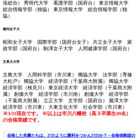
張総合） 秀明代大学 看護学部（国府台） 東京情報大学
総合情報学部（独協） 東京情報大学 総合情報学部（独
協）
都内女子大
昭和女子大学 国際学部（国府台女子） 共立女子大学 家
政学部（国府台） 駒澤女子大学 人間健康学部（国府台）
文系大大学
文教大学 人間科学部（市川東） 獨協大学 法学部（専修
大松戸） 獨協大学 経済学部（千葉商大附属） 獨協大学
経済学部（検見川） 東京経済大学 経済学部（千葉商大附
属） 創価大学 経済学部（市川南） 創価大学 経済学部
（千葉商大附属） 立正大学 文学部（国府台） 麗澤大学
経済学部（市川東） 大東文化大学 社会学部（市川東）
※3/31現在です。
※以上は市川八幡校（高３卒業生49名）
の合格実績です。
合格した先輩たちは、どのように勝利をつかんだのか？－合格体験談の