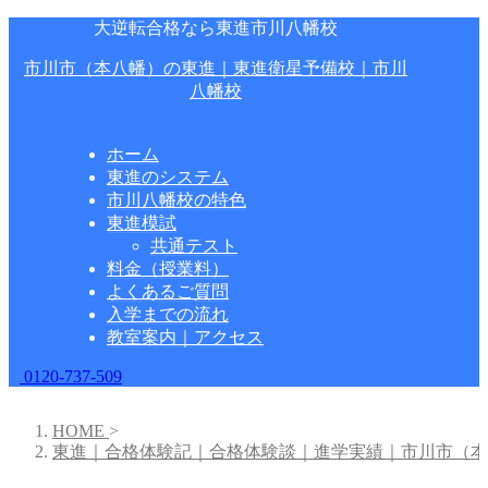
大逆転合格なら東進市川八幡校
市川市（本八幡）の東進｜東進衛星予備校｜市川
八幡校
ホーム
東進のシステム
市川八幡校の特色
東進模試
共通テスト
料金（授業料）
よくあるご質問
入学までの流れ
教室案内｜アクセス
0120-737-509
HOME
>
東進｜合格体験記｜合格体験談｜進学実績｜市川市（本