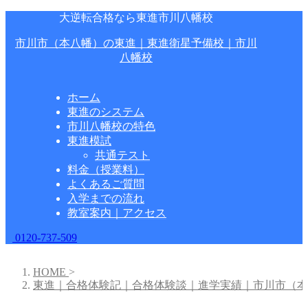
大逆転合格なら東進市川八幡校
市川市（本八幡）の東進｜東進衛星予備校｜市川
八幡校
ホーム
東進のシステム
市川八幡校の特色
東進模試
共通テスト
料金（授業料）
よくあるご質問
入学までの流れ
教室案内｜アクセス
0120-737-509
HOME
>
東進｜合格体験記｜合格体験談｜進学実績｜市川市（本