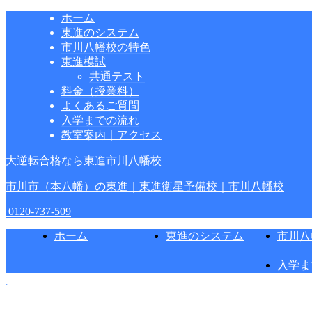
ホーム
東進のシステム
市川八幡校の特色
東進模試
共通テスト
料金（授業料）
よくあるご質問
入学までの流れ
教室案内｜アクセス
大逆転合格なら東進市川八幡校
市川市（本八幡）の東進｜東進衛星予備校｜市川八幡校
0120-737-509
ホーム
東進のシステム
市川八
入学ま