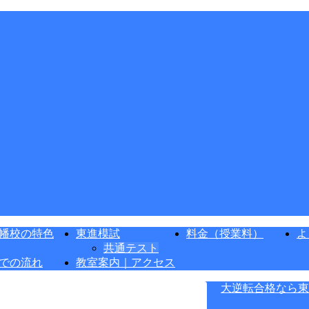
幡校の特色
東進模試
料金（授業料）
よ
共通テスト
での流れ
教室案内｜アクセス
大逆転合格なら東