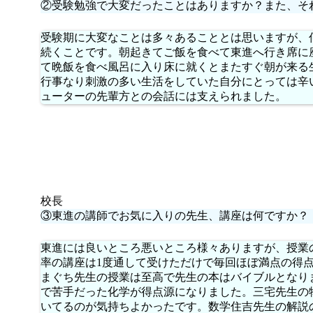
②受験勉強で大変だったことはありますか？また、そ
受験期に大変なことは多々あることとは思いますが、
続くことです。朝起きてご飯を食べて東進へ行き席に
て晩飯を食べ風呂に入り床に就くとまたすぐ朝が来る
行事なり刺激の多い生活をしていた自分にとっては辛
ューターの先輩方との会話には支えられました。
校長
③東進の講師でお気に入りの先生、講座は何ですか？
東進には良いところ悪いところ様々ありますが、授業
率の講座は1度通して受けただけで毎回ほぼ満点の得
まぐち先生の授業は至高で先生の本はバイブルとなり
で苦手だった化学が得点源になりました。三宅先生の
いてるのが気持ちよかったです。数学住吉先生の解説