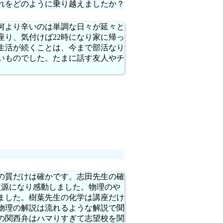
れをどのように乗り越えましたか？
何より辛いのは単調な日々が延々と
座り、気付けば22時になり家に帰っ
生活が続くことは、今まで部活なり
いものでした。たまに話す友人やチ
の質だけは確かです。志田先生の確
点源になり感動しました。物理のや
ました。樹葉先生の化学は講座だけ
物理の解説は流れるような解説で聞
の関西弁はハマりすぎて志望校を関