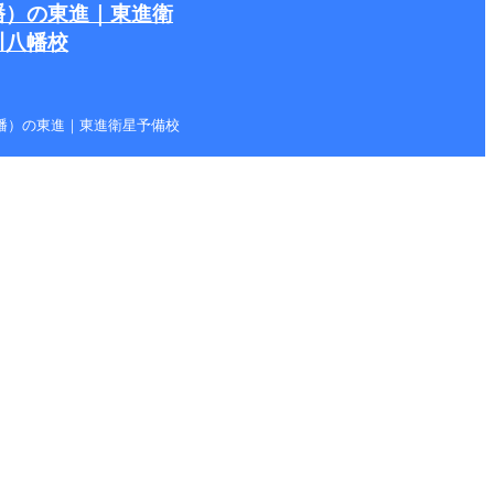
幡）の東進｜東進衛
川八幡校
本八幡）の東進｜東進衛星予備校