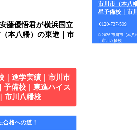
市川市（本八
星予備校｜市
｜安藤優悟君が横浜国立
0120-737-509
市（本八幡）の東進｜市
© 2026 市川市（
｜市川八幡校
校｜進学実績｜市川市
｜予備校｜東進ハイス
｜市川八幡校
た合格への道！