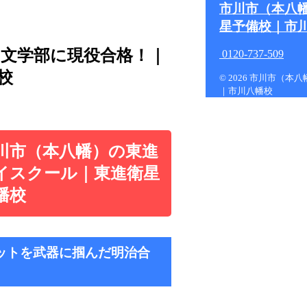
市川市（本八
星予備校｜市
学 文学部に現役合格！｜
0120-737-509
校
© 2026 市川市（
｜市川八幡校
川市（本八幡）の東進
イスクール｜東進衛星
幡校
ットを武器に掴んだ明治合