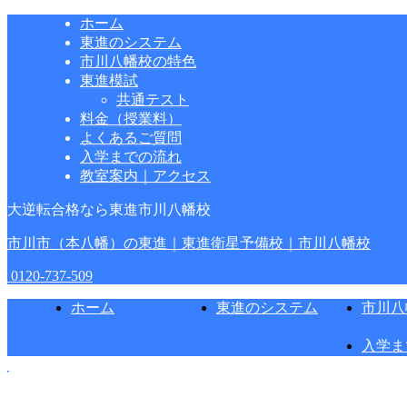
ホーム
東進のシステム
市川八幡校の特色
東進模試
共通テスト
料金（授業料）
よくあるご質問
入学までの流れ
教室案内｜アクセス
大逆転合格なら東進市川八幡校
市川市（本八幡）の東進｜東進衛星予備校｜市川八幡校
0120-737-509
ホーム
東進のシステム
市川八
入学ま