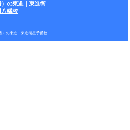
幡）の東進｜東進衛
川八幡校
本八幡）の東進｜東進衛星予備校