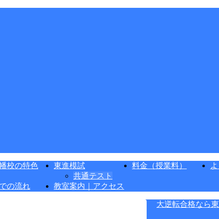
幡校の特色
東進模試
料金（授業料）
よ
共通テスト
での流れ
教室案内｜アクセス
大逆転合格なら東