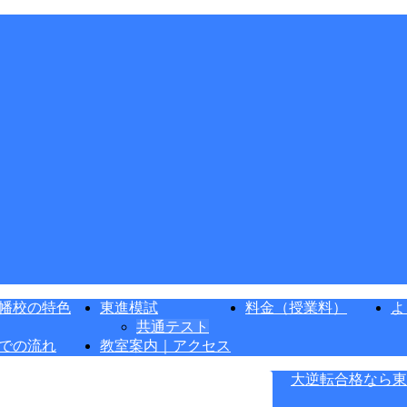
幡校の特色
東進模試
料金（授業料）
よ
共通テスト
での流れ
教室案内｜アクセス
大逆転合格なら東