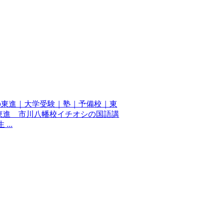
の東進｜大学受験｜塾｜予備校｜東
東進 市川八幡校イチオシの国語講
..