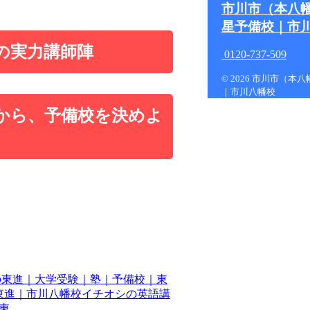
市川市（本八
星予備校｜市
の実力講師陣
0120-737-509
© 2026 市川市（
｜市川八幡校
から、予備校を決めよ
の東進｜大学受験｜塾｜予備校｜東
東進｜市川八幡校イチオシの英語講
...