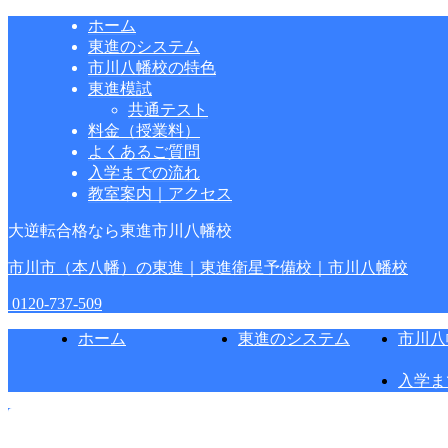
ホーム
東進のシステム
市川八幡校の特色
東進模試
共通テスト
料金（授業料）
よくあるご質問
入学までの流れ
教室案内｜アクセス
大逆転合格なら東進市川八幡校
市川市（本八幡）の東進｜東進衛星予備校｜市川八幡校
0120-737-509
ホーム
東進のシステム
市川八
入学ま