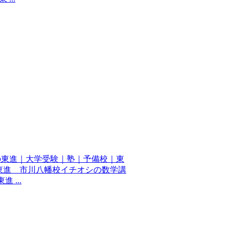
の東進｜大学受験｜塾｜予備校｜東
東進 市川八幡校イチオシの数学講
 ...