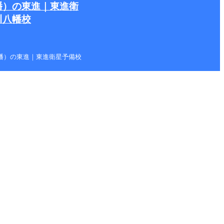
幡）の東進｜東進衛
川八幡校
本八幡）の東進｜東進衛星予備校