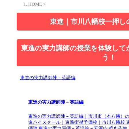
HOME
>
東進｜市川八幡校一押し
東進の実力講師の授業を体験して
う！
東進の実力講師陣－英語編
東進の実力講師陣－英語編
東進の実力講師陣－英語編｜市川市（本八幡）
進ハイスクール｜東進衛星予備校｜市川八幡校 
師陣 東進の実力講師－英語編－安河内 哲也先生 東 