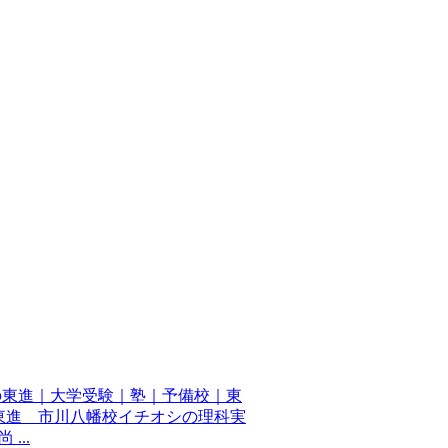
の東進｜大学受験｜塾｜予備校｜東
東進 市川八幡校イチオシの理科実
...