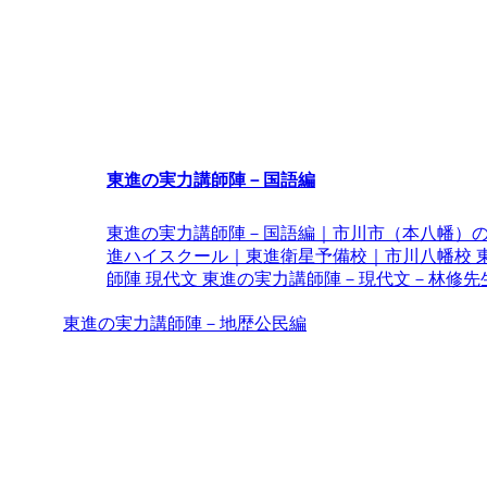
東進の実力講師陣－国語編
東進の実力講師陣－国語編｜市川市（本八幡）
進ハイスクール｜東進衛星予備校｜市川八幡校 
師陣 現代文 東進の実力講師陣－現代文－林修先生 .
東進の実力講師陣－地歴公民編