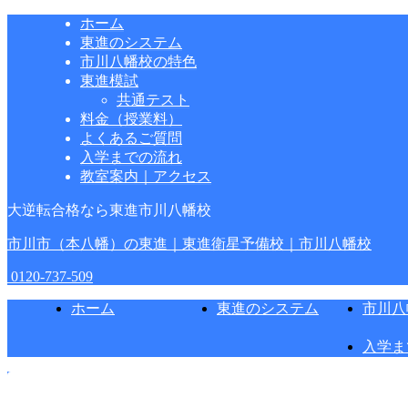
ホーム
東進のシステム
市川八幡校の特色
東進模試
共通テスト
料金（授業料）
よくあるご質問
入学までの流れ
教室案内｜アクセス
大逆転合格なら東進市川八幡校
市川市（本八幡）の東進｜東進衛星予備校｜市川八幡校
0120-737-509
ホーム
東進のシステム
市川八
入学ま