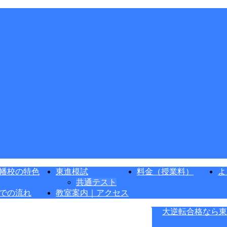
幡校の特色
東進模試
料金（授業料）
よ
共通テスト
での流れ
教室案内｜アクセス
大逆転合格なら東