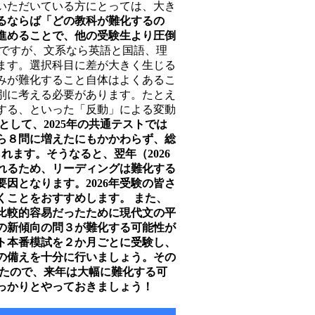
いただいている方にとっては、大き
るならば「どの教科が難化するの
進めることで、他の受験生より圧倒
測ですが、文系なら英語と国語、理
ます。選択科目に差が大きく生じる
みが難化すること自体はよくあるこ
別に考える必要があります。たとえ
する、といった「反動」による変動
して、2025年の共通テストでは
ら８問に増えたにもかかわらず、総
られます。そうなると、翌年（2026
れるため、リーディングは難化する
因となります。2026年受験の皆さ
くことをおすすめします。
また、
、比較的容易だったために現代文の平
この新傾向の問３が難化する可能性が
ト本番模試を２か月ごとに受験し、
の備えを十分に行いましょう。その
ったので、来年は大幅に難化する可
っかりとやっておきましょう！