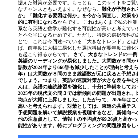
据えた対策が必要です。もっとも、このサイトをご覧
なチャンスともいえます。なぜなら、
難化が予想され
か」「難化する要因は何か」を今から調査し、対策を
的に有利になれる
からです。 これはあくまで私の推
系なら英語と数学が難化する可能性が高いと考えてい
と不公平になるためです。ただし、特定の選択教科の
とで、これは今回述べている「大きなトレンド」とは
ば、前年度に大幅に易化した選択科目が翌年度に難化
も起こり得るからです。
さて、大きなトレンドの一例と
英語のリーディングが易化しました。大問数が６問か
語数が2024年より660語も減少したことが理由と考え
年）は大問数が８問のまま総語数が元に戻ると予想さ
でしょう。つまり、英語の速読対策が大きな差を生む要
んは、英語の速読練習を強化し、十分に準備をしてお
2025年の現代文の問３では新傾向の問題が出題され
均点が大幅に上昇しました。したがって、2026年は
高いと考えられます。対策としては、東進の共通テス
予想問題を解いて解説授業を視聴するなど、新傾向へ
他の注意点として、情報Ⅰの平均点が69.26点と高か
能性があります。特にプログラミングの問題練習をし