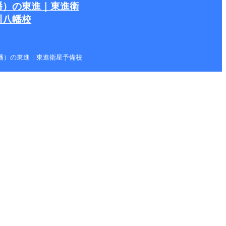
幡）の東進｜東進衛
川八幡校
本八幡）の東進｜東進衛星予備校