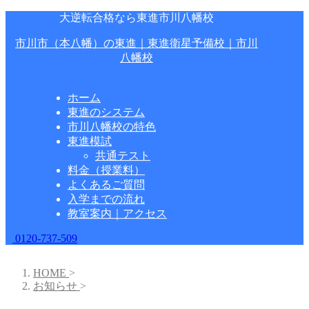
大逆転合格なら東進市川八幡校
市川市（本八幡）の東進｜東進衛星予備校｜市川
八幡校
ホーム
東進のシステム
市川八幡校の特色
東進模試
共通テスト
料金（授業料）
よくあるご質問
入学までの流れ
教室案内｜アクセス
0120-737-509
HOME
>
お知らせ
>