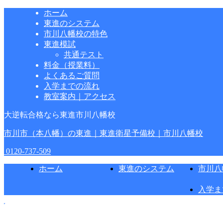
ホーム
東進のシステム
市川八幡校の特色
東進模試
共通テスト
料金（授業料）
よくあるご質問
入学までの流れ
教室案内｜アクセス
大逆転合格なら東進市川八幡校
市川市（本八幡）の東進｜東進衛星予備校｜市川八幡校
0120-737-509
ホーム
東進のシステム
市川八
入学ま