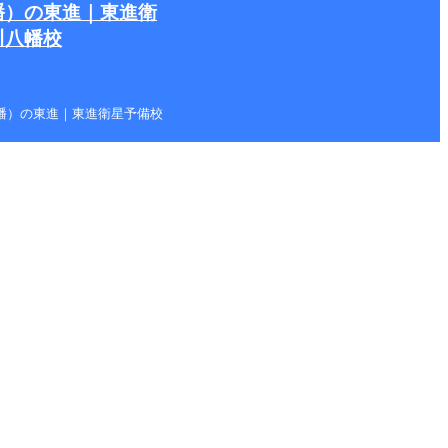
幡）の東進｜東進衛
川八幡校
本八幡）の東進｜東進衛星予備校