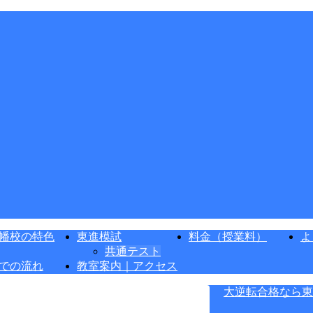
幡校の特色
東進模試
料金（授業料）
よ
共通テスト
での流れ
教室案内｜アクセス
大逆転合格なら東