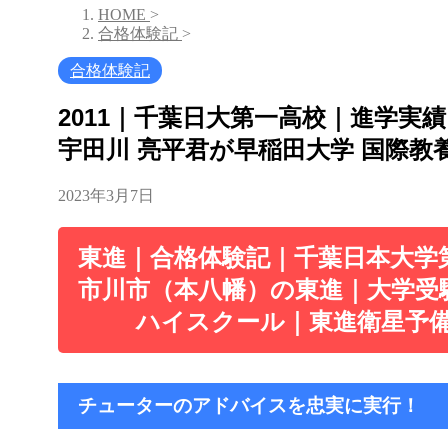
HOME
>
合格体験記
>
合格体験記
2011｜千葉日大第一高校｜進学実
宇田川 亮平君が早稲田大学 国際教
2023年3月7日
東進｜合格体験記｜千葉日本大学
市川市（本八幡）の東進｜大学受
ハイスクール｜東進衛星予
チューターのアドバイスを忠実に実行！