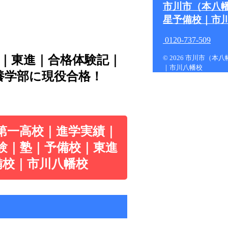
市川市（本八
星予備校｜市
0120-737-509
績｜東進｜合格体験記｜
© 2026 市川市（
｜市川八幡校
養学部に現役合格！
第一高校｜進学実績｜
験｜塾｜予備校｜東進
備校｜市川八幡校