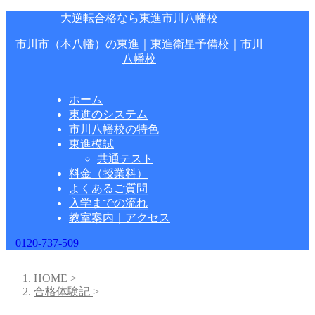
大逆転合格なら東進市川八幡校
市川市（本八幡）の東進｜東進衛星予備校｜市川
八幡校
ホーム
東進のシステム
市川八幡校の特色
東進模試
共通テスト
料金（授業料）
よくあるご質問
入学までの流れ
教室案内｜アクセス
0120-737-509
HOME
>
合格体験記
>