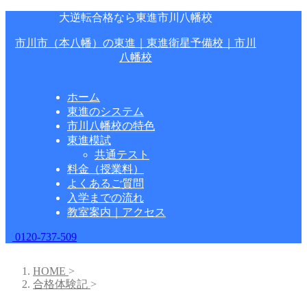
大逆転合格なら東進市川八幡校
市川市（本八幡）の東進｜東進衛星予備校｜市川
八幡校
ホーム
東進のシステム
市川八幡校の特色
東進模試
共通テスト
料金（授業料）
よくあるご質問
入学までの流れ
教室案内｜アクセス
0120-737-509
HOME
>
合格体験記
>