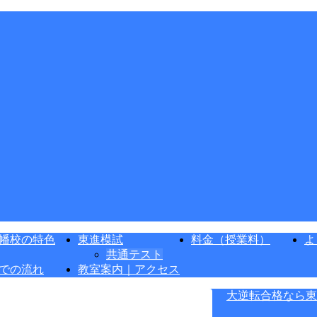
幡校の特色
東進模試
料金（授業料）
よ
共通テスト
での流れ
教室案内｜アクセス
大逆転合格なら東