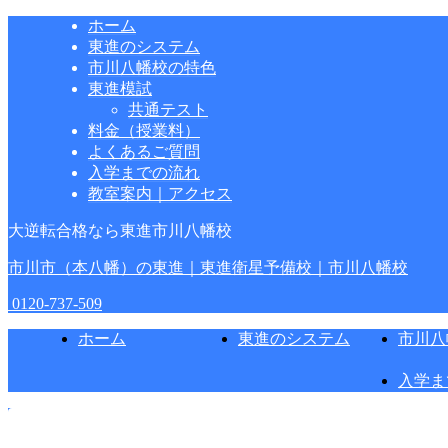
ホーム
東進のシステム
市川八幡校の特色
東進模試
共通テスト
料金（授業料）
よくあるご質問
入学までの流れ
教室案内｜アクセス
大逆転合格なら東進市川八幡校
市川市（本八幡）の東進｜東進衛星予備校｜市川八幡校
0120-737-509
ホーム
東進のシステム
市川八
入学ま