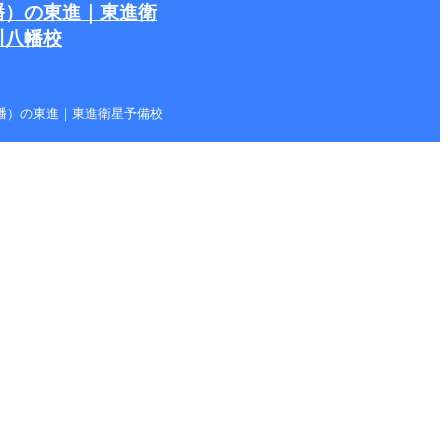
幡）の東進｜東進衛
川八幡校
本八幡）の東進｜東進衛星予備校