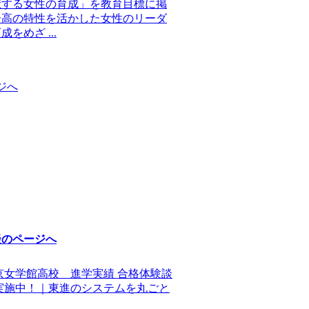
献する女性の育成」を教育目標に掲
子高の特性を活かした女性のリーダ
めざ ...
ジへ
談のページへ
京女学館高校 進学実績 合格体験談
実施中！｜東進のシステムを丸ごと