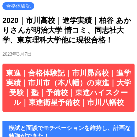
合格体験記
2020｜市川高校｜進学実績｜柏谷 あか
りさんが明治大学 情コミ、同志社大
学、東京理科大学他に現役合格！
2023年3月7日
東進｜合格体験記｜市川昴高校｜進学
実績｜市川市（本八幡）の東進｜大学
受験｜塾｜予備校｜東進ハイスクー
ル｜東進衛星予備校｜市川八幡校
模試と面談でモチベーションを維持し、計画な
勉強ができた！