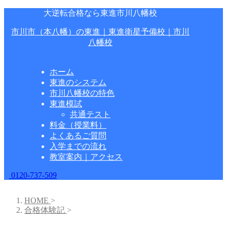
大逆転合格なら東進市川八幡校
市川市（本八幡）の東進｜東進衛星予備校｜市川
八幡校
ホーム
東進のシステム
市川八幡校の特色
東進模試
共通テスト
料金（授業料）
よくあるご質問
入学までの流れ
教室案内｜アクセス
0120-737-509
HOME
>
合格体験記
>