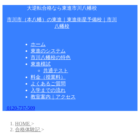
大逆転合格なら東進市川八幡校
市川市（本八幡）の東進｜東進衛星予備校｜市川
八幡校
ホーム
東進のシステム
市川八幡校の特色
東進模試
共通テスト
料金（授業料）
よくあるご質問
入学までの流れ
教室案内｜アクセス
0120-737-509
HOME
>
合格体験記
>