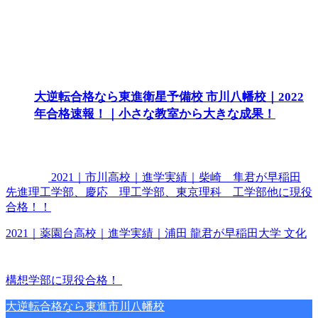
大逆転合格なら東進衛星予備校 市川八幡校｜2022
年合格速報！｜小さな教室から大きな成果！
2021｜市川高校｜進学実績｜柴崎 隼君が早稲田
先進理工学部、慶応 理工学部、東京理科 工学部他に現役
合格！！
2021｜薬園台高校｜進学実績｜浦田 龍君が早稲田大学 文化
構想学部に現役合格！
大逆転合格なら東進市川八幡校