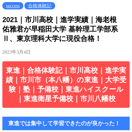
success
合格体験記
2021｜市川高校｜進学実績｜海老根
佑雅君が早稲田大学 基幹理工学部系
Ⅱ、東京理科大学に現役合格！
2023年3月4日
東進｜合格体験記｜市川高校｜進学実
績｜市川市（本八幡）の東進｜大学受
験｜塾｜予備校｜東進ハイスクール
｜東進衛星予備校｜市川八幡校
東進では集中して学習できたのが良かった！