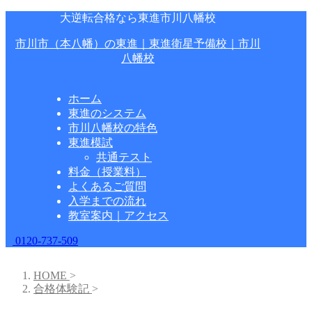
大逆転合格なら東進市川八幡校
市川市（本八幡）の東進｜東進衛星予備校｜市川
八幡校
ホーム
東進のシステム
市川八幡校の特色
東進模試
共通テスト
料金（授業料）
よくあるご質問
入学までの流れ
教室案内｜アクセス
0120-737-509
HOME
>
合格体験記
>