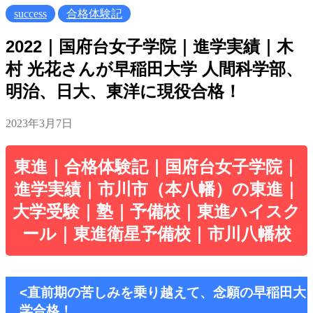
success
合格体験記
2022｜国府台女子学院｜進学実績｜木
村 光花さんが早稲田大学 人間科学部、
明治、日大、東洋に現役合格！
2023年3月7日
東進｜合格体験記｜国府台女子学院｜
進学実績｜市川市（本八幡）の東進｜
大学受験｜塾｜予備校｜東進ハイスク
ール｜東進衛星予備校｜市川八幡校
<直前期の苦しみを乗り越えて、念願の早稲田大
学合格！