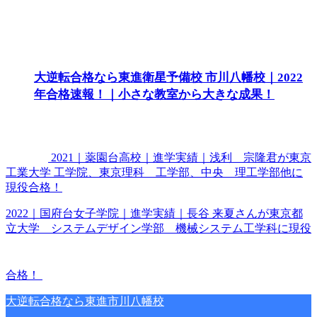
大逆転合格なら東進衛星予備校 市川八幡校｜2022
年合格速報！｜小さな教室から大きな成果！
2021｜薬園台高校｜進学実績｜浅利 宗隆君が東京
工業大学 工学院、東京理科 工学部、中央 理工学部他に
現役合格！
2022｜国府台女子学院｜進学実績｜長谷 来夏さんが東京都
立大学 システムデザイン学部 機械システム工学科に現役
合格！
大逆転合格なら東進市川八幡校