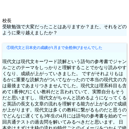
校長
受験勉強で大変だったことはありますか？また、それをどの
ように乗り越えましたか？
①現代文と日本史の成績が1月まで全然伸びませんでした
現代文は現代文キーワード読解という語句の参考書でジャン
ルごとのテーマをしっかりと理解することでかなり読みやす
くなり、成績が上がっていきました。 ですがそれよりもは
るかに重要な読解力がついてなかったので本当の現代文の力
は最後まであまりつきませんでした。現代文は理系科目も含
めて1番伸びにくい教科だと言われていて、実際自分もそう
だと思いますし、現代文がちゃんと読めるようになってくる
と英語の長文も文章の流れを理解する能力が上がるので成績
が上がります。現代文は多くの教科に繋がるものだと思うの
でどんなに遅くても3年生の4月には語句の参考書を始めて一
回共通テストの過去問を解いてみるべきだと思います。 日
本史はまずは大枠の流れや時代ごとのイメージをつかんで絶