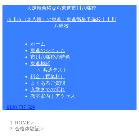
大逆転合格なら東進市川八幡校
市川市（本八幡）の東進｜東進衛星予備校｜市川
八幡校
ホーム
東進のシステム
市川八幡校の特色
東進模試
共通テスト
料金（授業料）
よくあるご質問
入学までの流れ
教室案内｜アクセス
0120-737-509
HOME
>
合格体験記
>