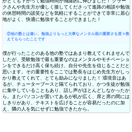
がとても下がって勉強時間が飛躍的に伸びました！ クラー
クさんや先生方が優しく接してくださって進路の相談や勉強
の休憩時間の談笑などを気軽にすることができて非常に居心
地がよく、快適に勉強することができました！
②他の塾とは違い、勉強よりもっと大事なメンタル面の重要さを度々教
えてもらったことです
僕が行ったことのある他の塾ではあまり教えてくれませんで
したが、受験勉強で最も重要なのはメンタルやモチベーショ
ンをできるだけ高く保ち続け、自分や先生を信じることだと
思います。その重要性をここでは塾長をはじめ先生方がしっ
かり教えてくれて、とても励みになりました！ 環境音はあ
るが、チューターブースと隔てられており、かつ生徒が勉強
に集中していることもあり、話し声がほとんどしなかったか
ら。またパソコンが置いてあるが机が広く、席と席の間には
しきりがあり、テキストを広げることが容易だったのに加
え、隣の人を気にせずに勉強できたから。