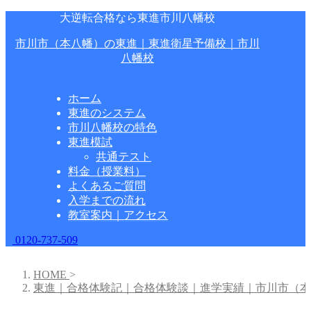
大逆転合格なら東進市川八幡校
市川市（本八幡）の東進｜東進衛星予備校｜市川
八幡校
ホーム
東進のシステム
市川八幡校の特色
東進模試
共通テスト
料金（授業料）
よくあるご質問
入学までの流れ
教室案内｜アクセス
0120-737-509
HOME
>
東進｜合格体験記｜合格体験談｜進学実績｜市川市（本