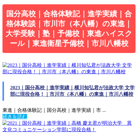
国分高校｜合格体験記｜進学実績｜合
格体験談｜市川市（本八幡）の東進｜
大学受験｜塾｜予備校｜東進ハイスク
ール｜東進衛星予備校｜市川八幡校
2023｜国分高校｜進学実績｜横川知弘君が法政大学 文学
部に現役合格！｜市川市（本八幡）の東進｜市川八幡校
東進｜合格体験記｜国分高校｜進学実績｜市 ...
続きを読む