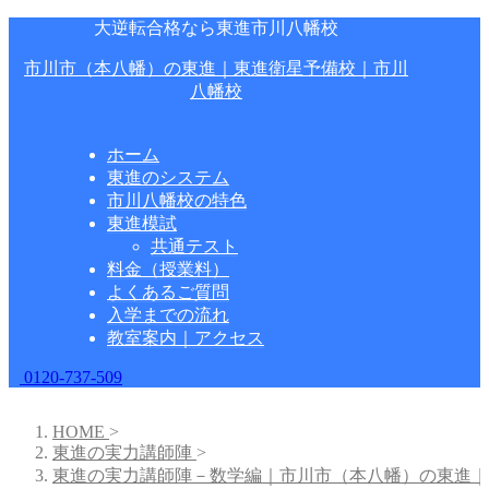
大逆転合格なら東進市川八幡校
市川市（本八幡）の東進｜東進衛星予備校｜市川
八幡校
ホーム
東進のシステム
市川八幡校の特色
東進模試
共通テスト
料金（授業料）
よくあるご質問
入学までの流れ
教室案内｜アクセス
0120-737-509
HOME
>
東進の実力講師陣
>
東進の実力講師陣－数学編｜市川市（本八幡）の東進｜