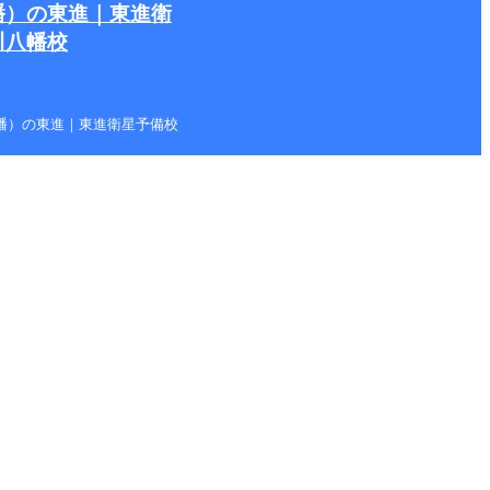
幡）の東進｜東進衛
川八幡校
本八幡）の東進｜東進衛星予備校