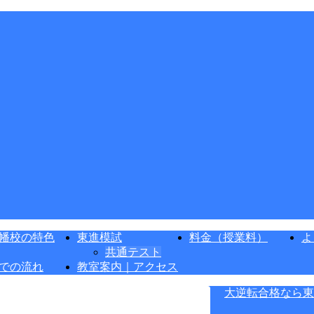
幡校の特色
東進模試
料金（授業料）
よ
共通テスト
での流れ
教室案内｜アクセス
大逆転合格なら東