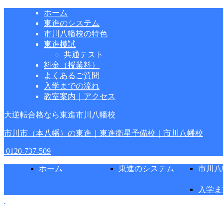
ホーム
東進のシステム
市川八幡校の特色
東進模試
共通テスト
料金（授業料）
よくあるご質問
入学までの流れ
教室案内｜アクセス
大逆転合格なら東進市川八幡校
市川市（本八幡）の東進｜東進衛星予備校｜市川八幡校
0120-737-509
ホーム
東進のシステム
市川八
入学ま