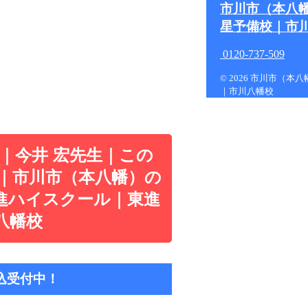
市川市（本八
星予備校｜市
0120-737-509
© 2026 市川市（
｜市川八幡校
｜今井 宏先生｜この
｜市川市（本八幡）の
進ハイスクール｜東進
八幡校
込受付中！