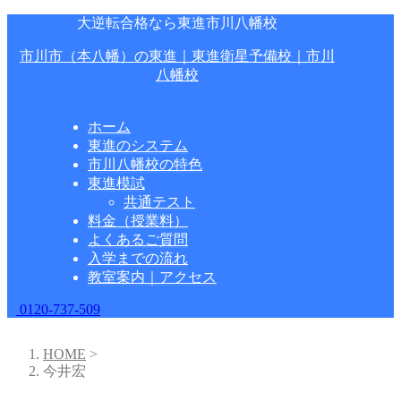
大逆転合格なら東進市川八幡校
市川市（本八幡）の東進｜東進衛星予備校｜市川
八幡校
ホーム
東進のシステム
市川八幡校の特色
東進模試
共通テスト
料金（授業料）
よくあるご質問
入学までの流れ
教室案内｜アクセス
0120-737-509
HOME
>
今井宏