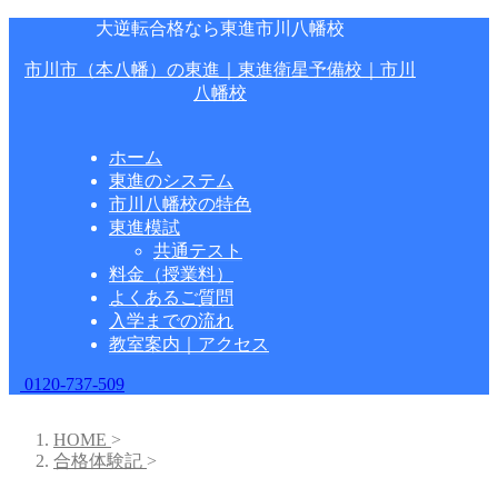
大逆転合格なら東進市川八幡校
市川市（本八幡）の東進｜東進衛星予備校｜市川
八幡校
ホーム
東進のシステム
市川八幡校の特色
東進模試
共通テスト
料金（授業料）
よくあるご質問
入学までの流れ
教室案内｜アクセス
0120-737-509
HOME
>
合格体験記
>