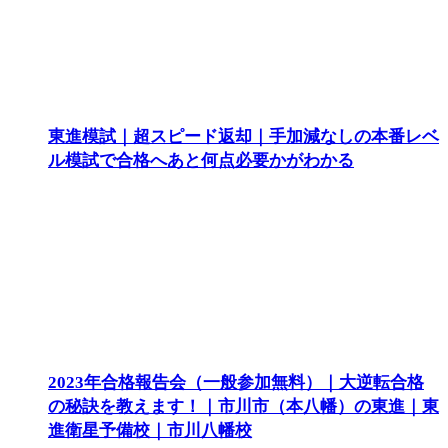
東進模試｜超スピード返却｜手加減なしの本番レベ
ル模試で合格へあと何点必要かがわかる
2023年合格報告会（一般参加無料）｜大逆転合格
の秘訣を教えます！｜市川市（本八幡）の東進｜東
進衛星予備校｜市川八幡校