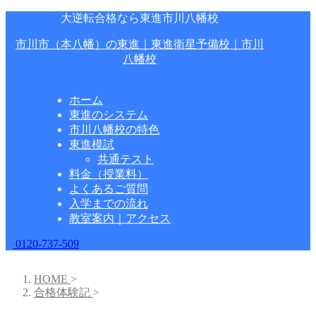
大逆転合格なら東進市川八幡校
市川市（本八幡）の東進｜東進衛星予備校｜市川
八幡校
ホーム
東進のシステム
市川八幡校の特色
東進模試
共通テスト
料金（授業料）
よくあるご質問
入学までの流れ
教室案内｜アクセス
0120-737-509
HOME
>
合格体験記
>