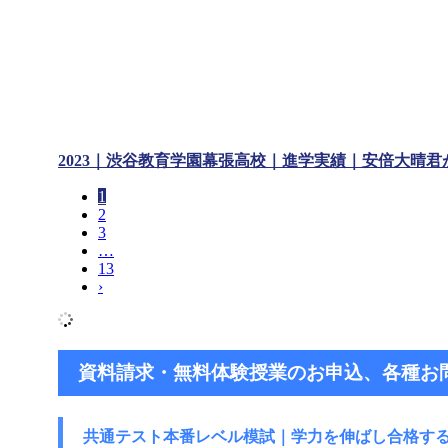
2023｜渋谷教育学園幕張高校｜進学実績｜安倍大晴君
1
2
3
…
13
›
資料請求・無料体験授業のお申込、各種お
共通テスト本番レベル模試｜学力を伸ばし
合格す