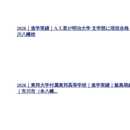
2026｜進学実績｜A.T.君が明治大学 文学部に現役
川八幡校
2026｜東邦大学付属東邦高等学校｜進学実績｜飯島萌
｜市川市（本八幡...