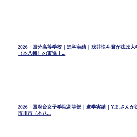
2026｜国分高等学校｜進学実績｜浅井快斗君が法政大
（本八幡）の東進｜...
2026｜国府台女子学院高等部｜進学実績｜Y.E.さん
市川市（本八...