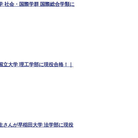
学 社会・国際学群 国際総合学類に
国立大学 理工学部に現役合格！｜
生さんが早稲田大学 法学部に現役