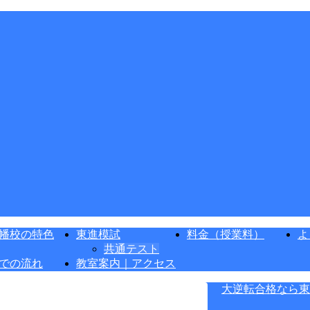
幡校の特色
東進模試
料金（授業料）
よ
共通テスト
での流れ
教室案内｜アクセス
大逆転合格なら東