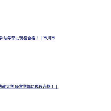
学 法学部に現役合格！｜市川市
が法政大学 経営学部に現役合格！｜