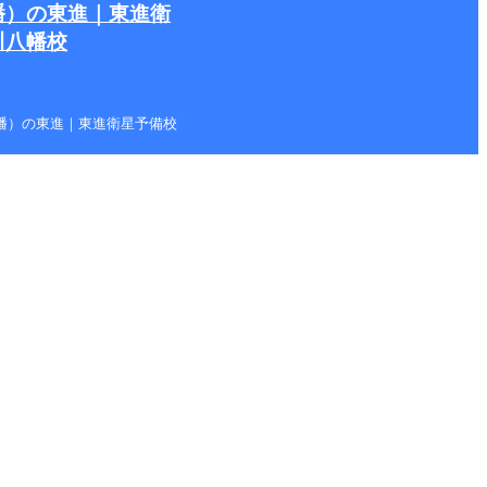
幡）の東進｜東進衛
川八幡校
本八幡）の東進｜東進衛星予備校