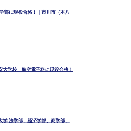
文学部に現役合格！｜市川市（本八
保安大学校 航空電子科に現役合格！
大学 法学部、経済学部、商学部、