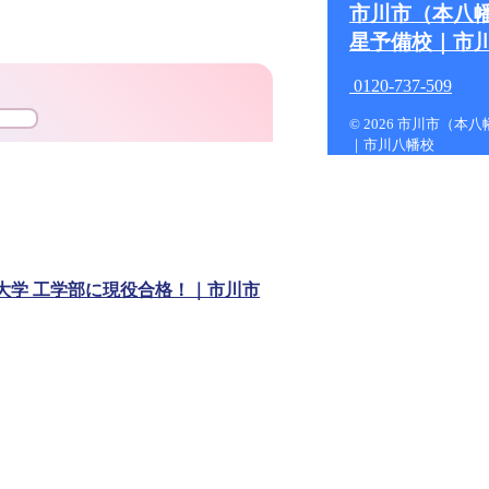
市川市（本八
星予備校｜市
0120-737-509
© 2026 市川市（
｜市川八幡校
大学 工学部に現役合格！｜市川市