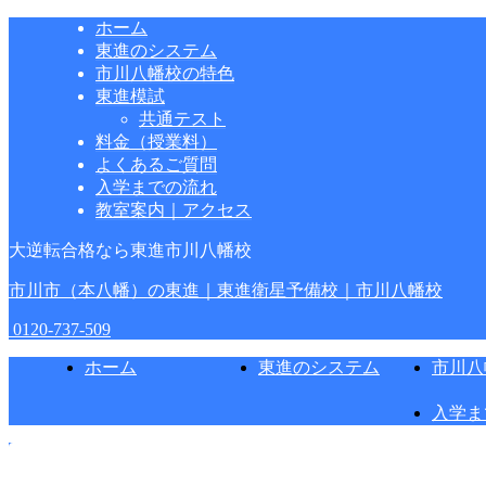
ホーム
東進のシステム
市川八幡校の特色
東進模試
共通テスト
料金（授業料）
よくあるご質問
入学までの流れ
教室案内｜アクセス
大逆転合格なら東進市川八幡校
市川市（本八幡）の東進｜東進衛星予備校｜市川八幡校
0120-737-509
ホーム
東進のシステム
市川八
入学ま