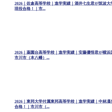
2026｜佐倉高等学校｜進学実績｜酒井七生君が筑波大
現役合格！｜市...
2026｜薬園台高等学校｜進学実績｜安藤優悟君が横浜
市川市（本八幡）...
2026｜東邦大学付属東邦高等学校｜進学実績｜中林凜
合格！｜市川市（...