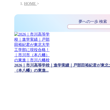
HOME
>
夢への一歩 検索
2026｜市川高等学校｜進学実績｜戸部田裕紀君が東北
（本八幡）の東進...