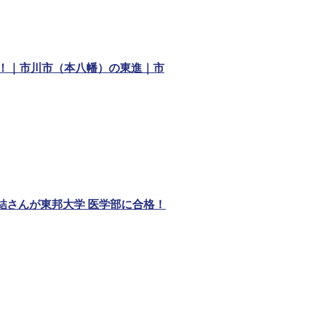
合格！｜市川市（本八幡）の東進｜市
結さんが東邦大学 医学部に合格！