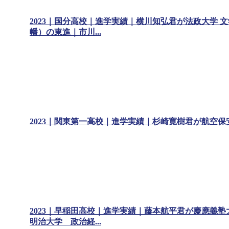
2023｜国分高校｜進学実績｜横川知弘君が法政大学 
幡）の東進｜市川...
2023｜関東第一高校｜進学実績｜杉崎寛樹君が航空
2023｜早稲田高校｜進学実績｜藤本航平君が慶應義塾
明治大学 政治経...